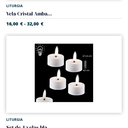
LITURGIA
Vela Cristal Ambar. Pilas
16,00
€
32,00
€
-
LITURGIA
Set de 4 velas blancas. Lamparillas. Pilas