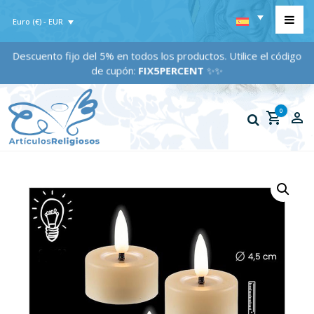
Euro (€) - EUR
Descuento fijo del 5% en todos los productos. Utilice el código
de cupón:
FIX5PERCENT
✨✨
0