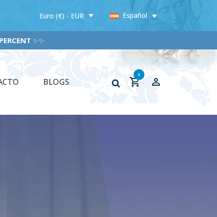
Español
Euro (€) - EUR
RCENT
✨✨
0
ACTO
BLOGS