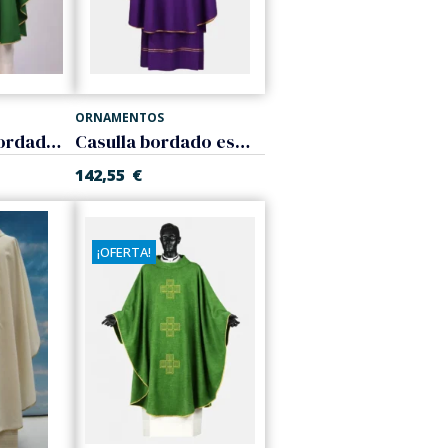
ORNAMENTOS
Casulla con bordado eucarístico
Casulla bordado espigas y uvas
142,55
€
¡OFERTA!