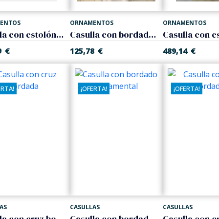
ENTOS
ORNAMENTOS
ORNAMENTOS
Casulla con estolón bordado gótico
Casulla con bordado Chi-Rho
9
€
125,78
€
489,14
€
ERTA!
¡OFERTA!
¡OFERTA!
AS
CASULLAS
CASULLAS
Casulla con cruz bordada
Casulla con bordado ornamental