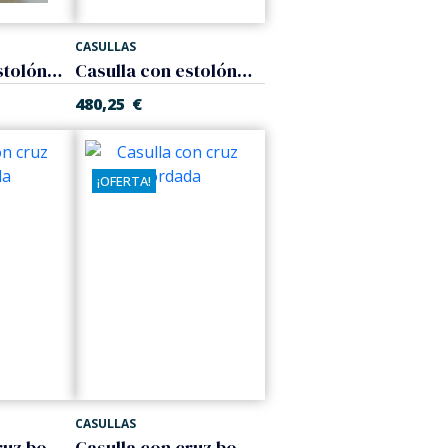
CASULLAS
Casulla con estolón bordado
Casulla con estolón y cruces en hilo de oro
480,25
€
¡OFERTA!
CASULLAS
Casulla con cruz bordada
Casulla con cruz bordada