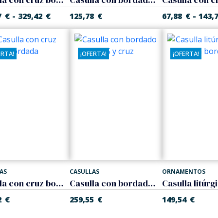
-
-
7
€
329,42
€
125,78
€
67,88
€
143,
ERTA!
¡OFERTA!
¡OFERTA!
AS
CASULLAS
ORNAMENTOS
Casulla con cruz bordada
Casulla con bordado IHS y cruz
2
€
259,55
€
149,54
€