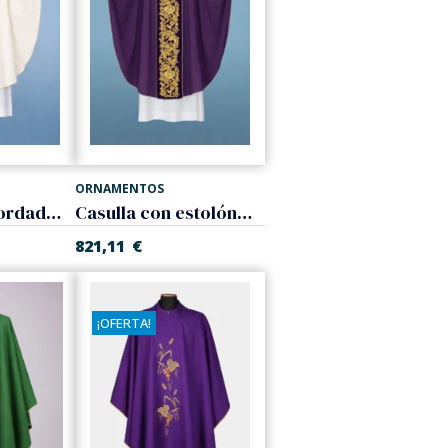
ORNAMENTOS
Casulla con bordado Chi-Rho
Casulla con estolón bordado
821,11
€
¡OFERTA!