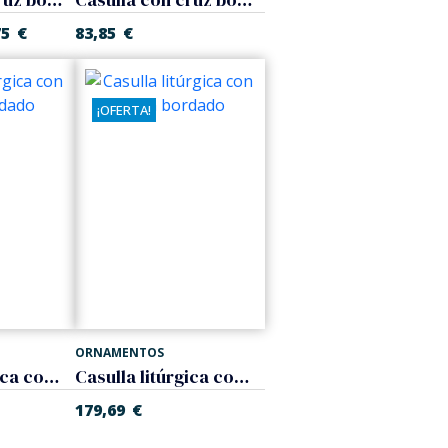
75
€
83,85
€
¡OFERTA!
ORNAMENTOS
Casulla litúrgica con galón bordado
Casulla litúrgica con galón bordado
179,69
€