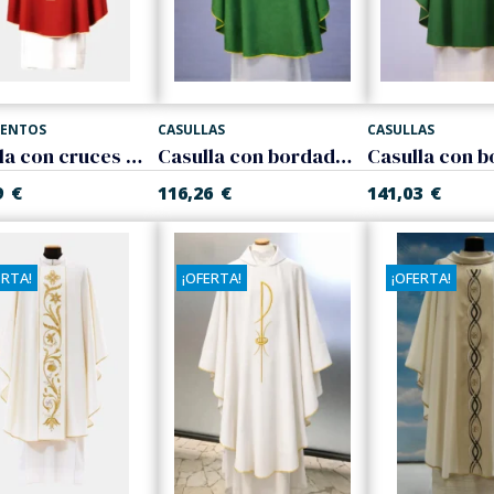
ENTOS
CASULLAS
CASULLAS
Casulla con cruces bordadas
Casulla con bordado eucarístico
9
€
116,26
€
141,03
€
ERTA!
¡OFERTA!
¡OFERTA!