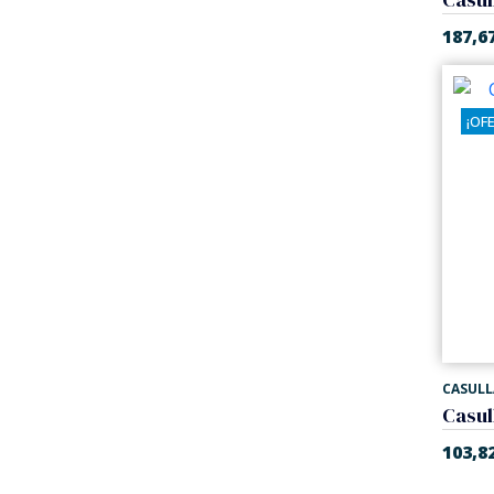
187,6
¡OF
CASULL
103,8