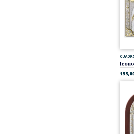
CUADR
153,0