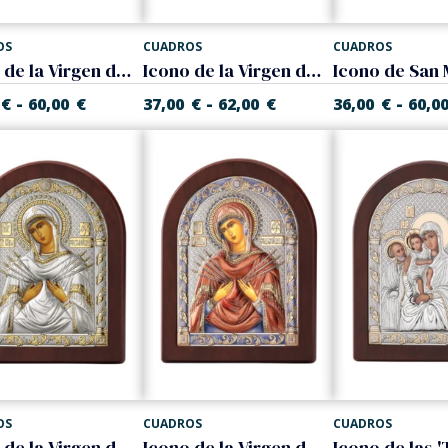
OS
CUADROS
CUADROS
Icono de la Virgen de Kazan. Bicolor
Icono de la Virgen de Kazan. Color
-
-
-
€
60,00
€
37,00
€
62,00
€
36,00
€
60,0
OS
CUADROS
CUADROS
Icono de la Virgen de las 7 espadas. Bicolor
Icono de la Virgen de las 7 espadas. Color