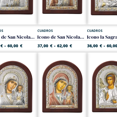
OS
CUADROS
CUADROS
Icono de San Nicolas. Bicolor
Icono de San Nicolas. Color
-
-
-
€
60,00
€
37,00
€
62,00
€
36,00
€
60,0