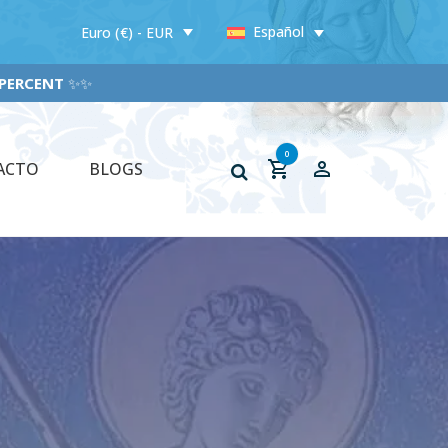
Español
Euro (€) - EUR
CENT
✨✨
0
ACTO
BLOGS