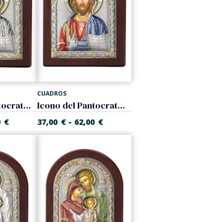
CUADROS
Icono del Pantocrator. Bicolor
Icono del Pantocrator. Color
-
0
€
37,00
€
62,00
€