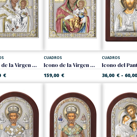
OS
CUADROS
CUADROS
Icono de la Virgen María de Belén. Bicolor
Icono de la Virgen María de Belén. Color
-
0
€
159,00
€
36,00
€
60,0