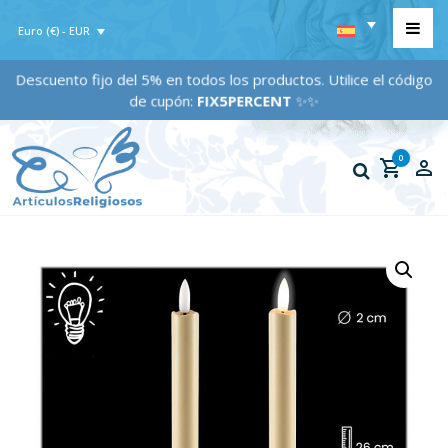
Euro (€) - EUR
Descuento fijo del 5% en todos los productos. Utilice el código
de cupón:
FIX5PERCENT
✨✨
0