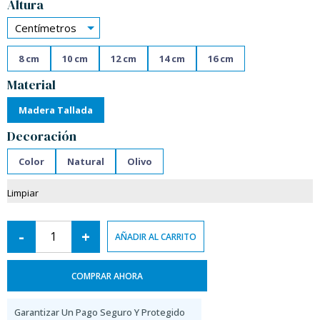
Altura
Centímetros
8 cm
10 cm
12 cm
14 cm
16 cm
Material
Madera Tallada
Decoración
Color
Natural
Olivo
Limpiar
-
+
AÑADIR AL CARRITO
COMPRAR AHORA
Garantizar Un Pago Seguro Y Protegido