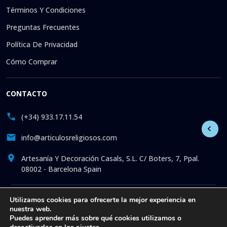
Términos Y Condiciones
Preguntas Frecuentes
Política De Privacidad
Cómo Comprar
CONTACTO
(+34) 933.17.11.54
info@articulosreligiosos.com
Artesanía Y Decoración Casals, S.L. C/ Boters, 7, Ppal.
08002 - Barcelona Spain
© 2026 © 1992-presente Artesanía y Decoración Casals, S.L.
Utilizamos cookies para ofrecerte la mejor experiencia en
nuestra web.
Reservados todos los derechos. Tienda online especializada
Puedes aprender más sobre qué cookies utilizamos o
en la venta de Artículos Religiosos: Estatuas. Fotos. Iconos.