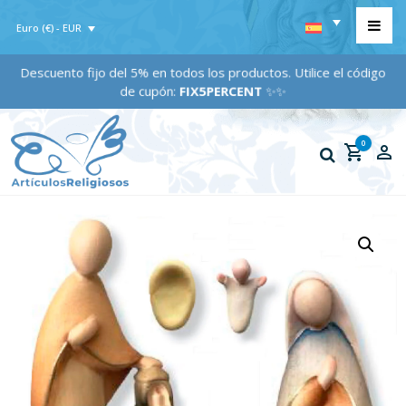
Euro (€) - EUR
Descuento fijo del 5% en todos los productos. Utilice el código
de cupón:
FIX5PERCENT
✨✨
0