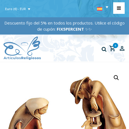
Euro (€) - EUR
Descuento fijo del 5% en todos los productos. Utilice el código
de cupón:
FIX5PERCENT
✨✨
0