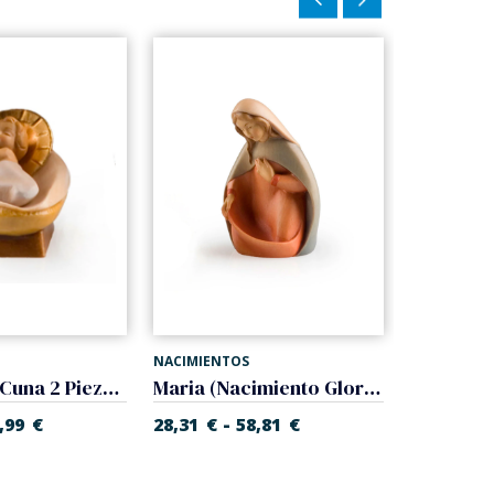
NACIMIENTOS
NACIMIENT
Niño Jesus Cuna 2 Piezas (Nacimiento Gloria)
Maria (Nacimiento Gloria)
-
,99
€
28,31
€
58,81
€
27,10
€