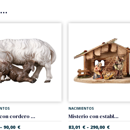
s…
ENTOS
NACIMIENTOS
Oveja con cordero (Belen Casales)
Misterio con establo (5 piezas) (Belen Casales)
-
-
90,00
€
83,01
€
290,00
€