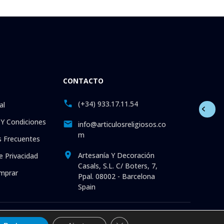
CONTACTO
(+34) 933.17.11.54
al
Y Condiciones
info@articulosreligiosos.co
m
 Frecuentes
Artesanía Y Decoración
e Privacidad
Casals, S.L. C/ Boters, 7,
mprar
Ppal. 08002 - Barcelona
Spain
e Artículos Religiosos: Estatuas. Fotos. Iconos. Medallas.
Cerrar el banner de cookies RGP