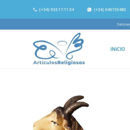
(+34) 933.17.11.54
(+34) 640155480
Descu
INICIO