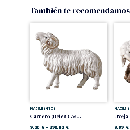
También te recomendamo
NACIMIENTOS
NACIMI
Carnero (Belen Casales)
-
9,00
€
399,00
€
9,99
€