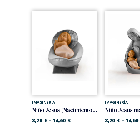
IMAGINERÍA
IMAGINERÍA
Madre con niño y cordero (Nacimiento Gloria)
Niño Jesus (Nacimiento Gloria)
-
-
€
8,20
€
14,60
€
8,20
€
14,60