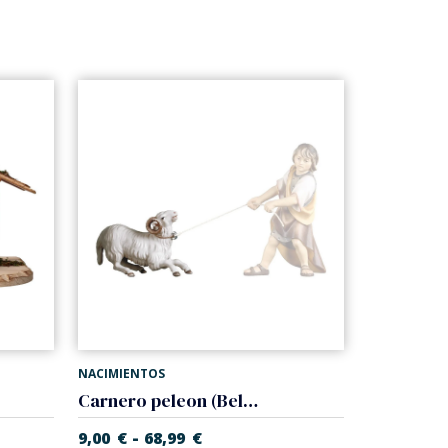
NACIMIENTOS
Carnero peleon (Belen Casales)
-
9,00
€
68,99
€