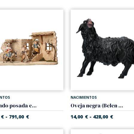
ENTOS
NACIMIENTOS
Buscando posada en taberna (Belen Casales)
Oveja negra (Belen Casales)
-
-
€
791,00
€
14,00
€
428,00
€