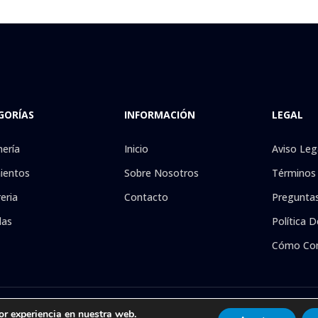
GORÍAS
INFORMACIÓN
LEGAL
nería
Inicio
Aviso Leg
ientos
Sobre Nosotros
Términos 
eria
Contacto
Preguntas
las
Política D
Cómo Co
. Reservados todos los derechos. Tienda online especializada en la venta d
or experiencia en nuestra web.