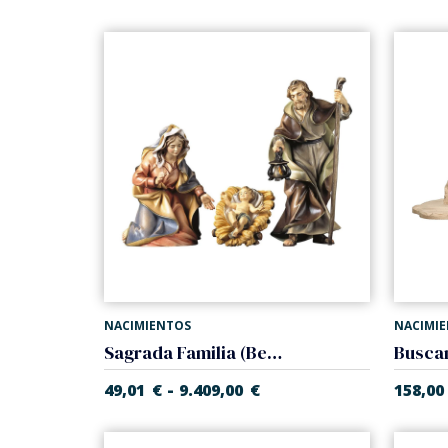
NACIMIENTOS
NACIMI
Sagrada Familia (Belen Casales)
-
49,01
€
9.409,00
€
158,00