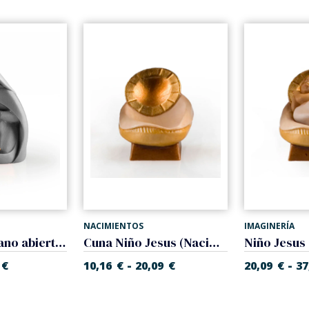
NACIMIENTOS
IMAGINERÍA
Niño Jesus mano abierta (Nacimiento Gloria)
Cuna Niño Jesus (Nacimiento Gloria)
-
-
€
10,16
€
20,09
€
20,09
€
37