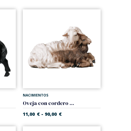
NACIMIENTOS
Oveja con cordero (Belen Casales)
-
11,00
€
90,00
€