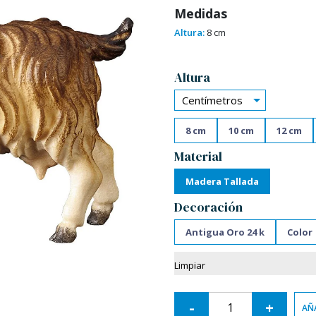
Medidas
Altura:
8 cm
Alternative:
Altura
Centímetros
8 cm
10 cm
12 cm
Material
Madera Tallada
Decoración
Antigua Oro 24 k
Color
Limpiar
-
+
AÑA