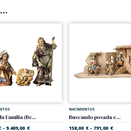
s…
ENTOS
NACIMIENTOS
Sagrada Familia (Belen Casales)
Buscando posada en taberna (Belen Casales)
-
-
€
9.409,00
€
158,00
€
791,00
€