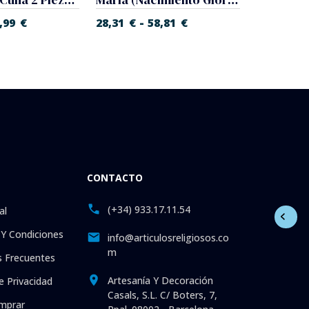
-
,99
€
28,31
€
58,81
€
27,10
€
CONTACTO
(+34) 933.17.11.54
al
Y Condiciones
info@articulosreligiosos.co
m
 Frecuentes
Artesanía Y Decoración
e Privacidad
Casals, S.L. C/ Boters, 7,
mprar