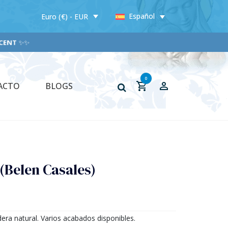
Español
Euro (€) - EUR
NT
✨✨
0
ACTO
BLOGS
(Belen Casales)
era natural. Varios acabados disponibles.