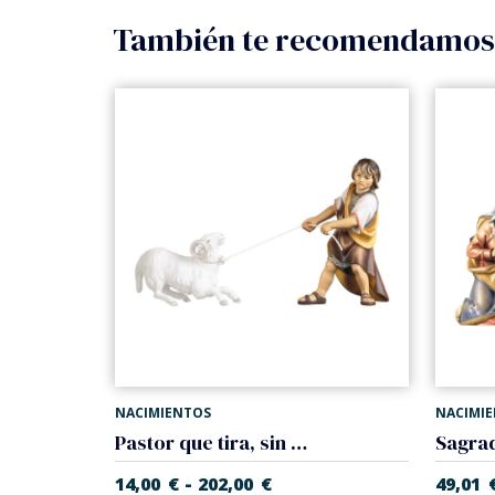
También te recomendamo
NACIMIENTOS
NACIMI
Pastor que tira, sin carnero (Belen Casales)
-
14,00
€
202,00
€
49,01