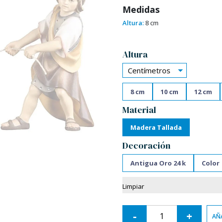
Medidas
Altura:
8 cm
Alternative:
Altura
Centímetros
8 cm
10 cm
12 cm
Material
Madera Tallada
Decoración
Antigua Oro 24 k
Color
Limpiar
-
+
AÑA