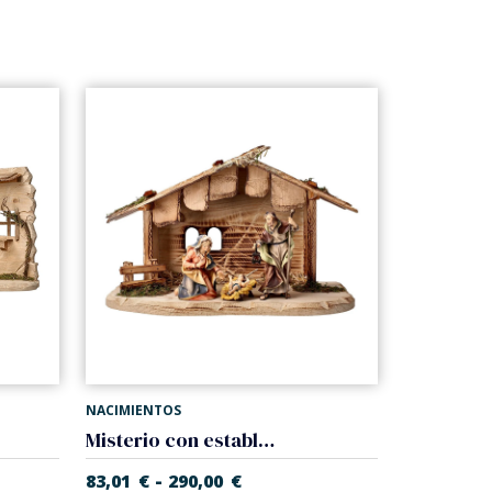
NACIMIENTOS
Misterio con establo (5 piezas) (Belen Casales)
-
83,01
€
290,00
€