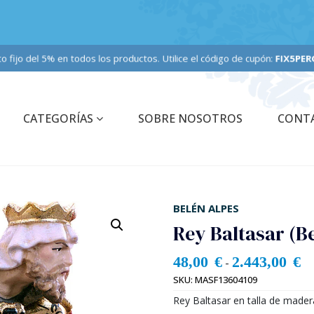
nto fijo del 5% en todos los productos. Utilice el código de cupón:
FIX5PERCE
CATEGORÍAS
SOBRE NOSOTROS
CONT
BELÉN ALPES
Rey Baltasar (B
48,00
€
2.443,00
€
-
SKU:
MASF13604109
Rey Baltasar en talla de mader