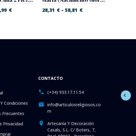
-
,99
€
28,31
€
58,81
€
27,10
€
CONTACTO
(+34) 933.17.11.54
al
Y Condiciones
info@articulosreligiosos.co
m
 Frecuentes
Artesanía Y Decoración
e Privacidad
Casals, S.L. C/ Boters, 7,
mprar