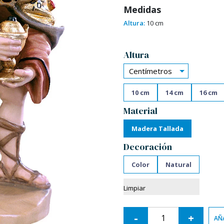
Medidas
Altura:
10 cm
Alternative:
Altura
Centímetros
10 cm
14 cm
16 cm
Material
Madera Tallada
Decoración
Color
Natural
Limpiar
-
+
AÑA