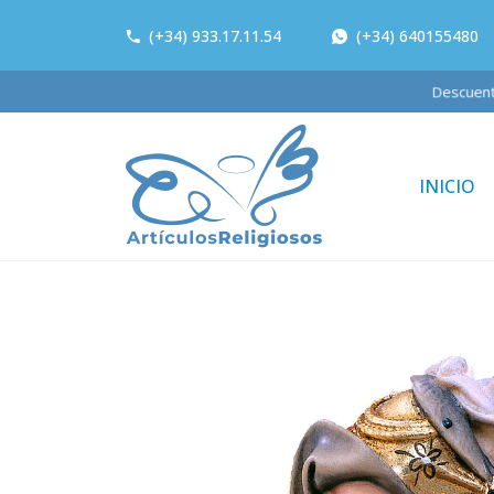
(+34) 933.17.11.54
(+34) 640155480
Descue
INICIO