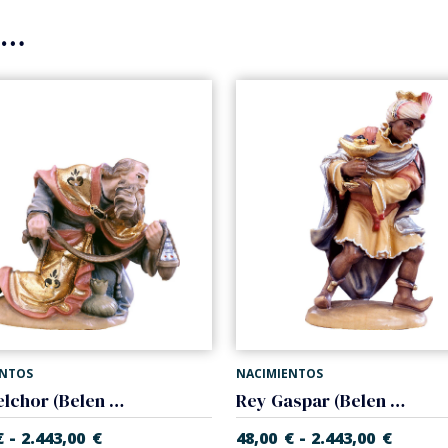
s…
ENTOS
NACIMIENTOS
Rey Melchor (Belen Alpes)
Rey Gaspar (Belen Alpes)
-
-
€
2.443,00
€
48,00
€
2.443,00
€