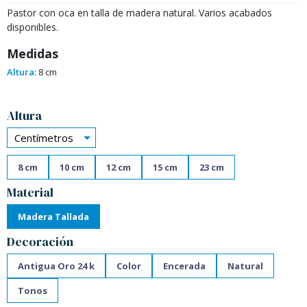
Pastor con oca en talla de madera natural. Varios acabados
disponibles.
Medidas
Altura:
8 cm
Alternative:
Altura
Centímetros
8 cm
10 cm
12 cm
15 cm
23 cm
Material
Madera Tallada
Decoración
Antigua Oro 24 k
Color
Encerada
Natural
Tonos