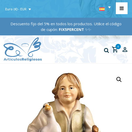
Euro (€) - EUR
Descuento fijo del 5% en todos los productos. Utilice el código
de cupón:
FIX5PERCENT
✨✨
0