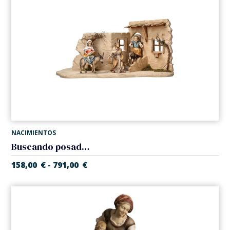
NACIMIENTOS
Buscando posada en taberna (Belen Casales)
158,00
€
791,00
€
-