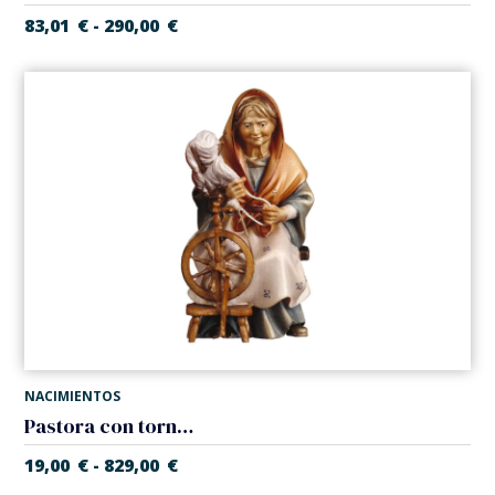
83,01
€
290,00
€
-
NACIMIENTOS
Pastora con torno de hilar (Belen Casales)
19,00
€
829,00
€
-