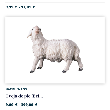
9,99
€
97,01
€
-
NACIMIENTOS
Oveja de pie (Belen Casales)
9,00
€
399,00
€
-