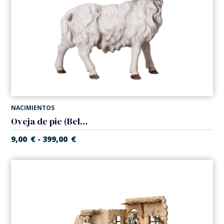
NACIMIENTOS
Oveja de pie (Belen Casales)
9,00
€
399,00
€
-