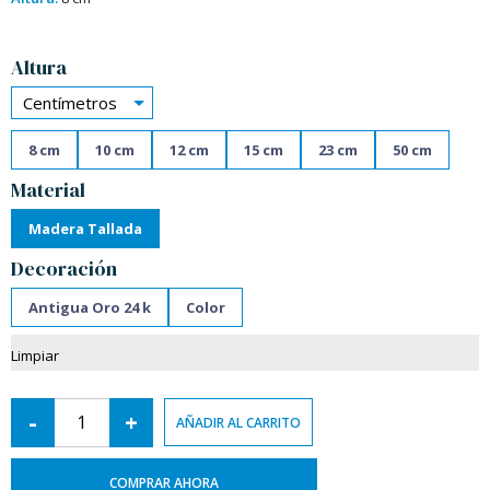
Alternative:
Altura
Centímetros
8 cm
10 cm
12 cm
15 cm
23 cm
50 cm
Material
Madera Tallada
Decoración
Antigua Oro 24 k
Color
Limpiar
-
+
AÑADIR AL CARRITO
COMPRAR AHORA