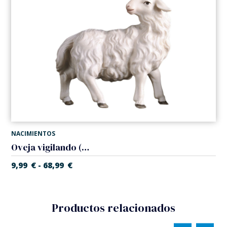
NACIMIENTOS
Oveja vigilando (Belen Casales)
9,99
€
68,99
€
-
Productos relacionados