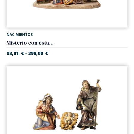
NACIMIENTOS
Misterio con establo (5 piezas) (Belen Casales)
83,01
€
290,00
€
-