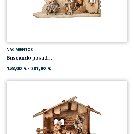
NACIMIENTOS
Buscando posada en taberna (Belen Casales)
158,00
€
791,00
€
-