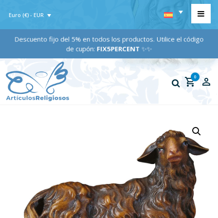
Euro (€) - EUR
Descuento fijo del 5% en todos los productos. Utilice el código
de cupón:
FIX5PERCENT
✨✨
0