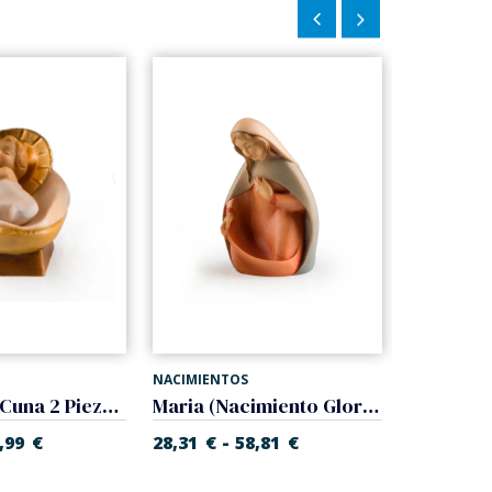
NACIMIENTOS
NACIMIENT
Niño Jesus Cuna 2 Piezas (Nacimiento Gloria)
Maria (Nacimiento Gloria)
-
,99
€
28,31
€
58,81
€
27,10
€