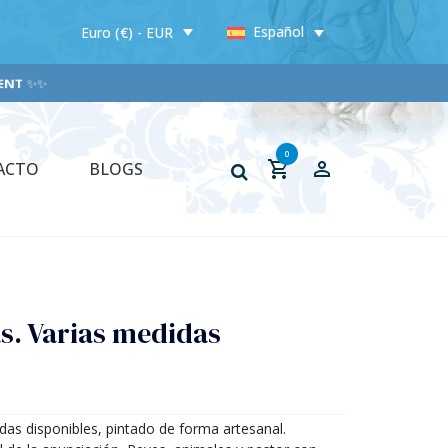
Español
Euro (€) - EUR
NT
✨✨
0
ACTO
BLOGS
as. Varias medidas
idas disponibles, pintado de forma artesanal.