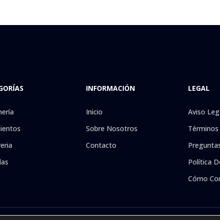
GORÍAS
INFORMACIÓN
LEGAL
nería
Inicio
Aviso Leg
ientos
Sobre Nosotros
Términos 
eria
Contacto
Preguntas
las
Política D
Cómo Co