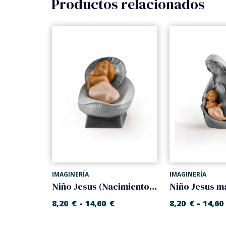
Productos relacionados
IMAGINERÍA
IMAGINERÍA
Madre con niño y cordero (Nacimiento Gloria)
Niño Jesus (Nacimiento Gloria)
-
-
€
8,20
€
14,60
€
8,20
€
14,60