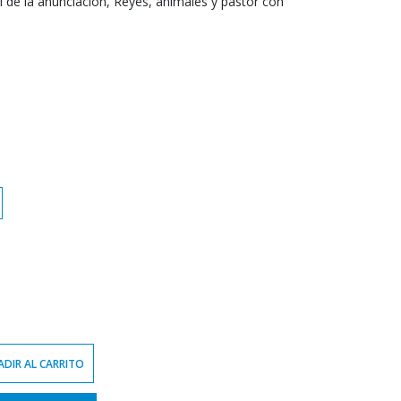
 de la anunciación, Reyes, animales y pastor con
DIR AL CARRITO