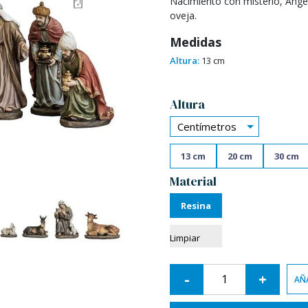
Nacimiento con misterio, Angel
oveja.
Medidas
Altura:
13 cm
Alternative:
Altura
Centímetros
13 cm
20 cm
30 cm
Material
Resina
Limpiar
-
+
AÑA