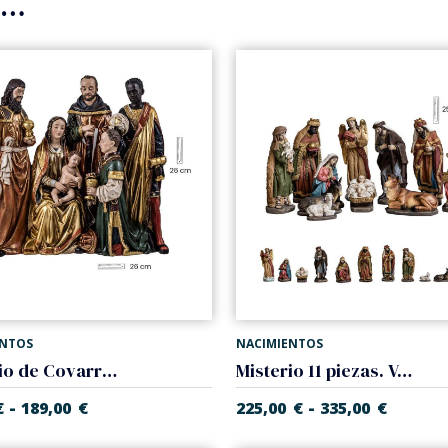
s…
ENTOS
NACIMIENTOS
Misterio de Covarrubias. Varias medidas.
Misterio 11 piezas. Varias medidas
-
-
€
189,00
€
225,00
€
335,00
€