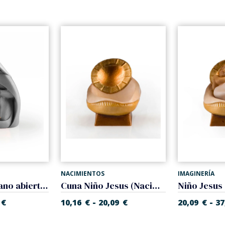
NACIMIENTOS
IMAGINERÍA
Niño Jesus mano abierta (Nacimiento Gloria)
Cuna Niño Jesus (Nacimiento Gloria)
-
-
€
10,16
€
20,09
€
20,09
€
37