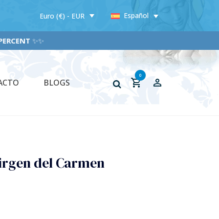
Español
Euro (€) - EUR
RCENT
✨✨
0
ACTO
BLOGS
irgen del Carmen