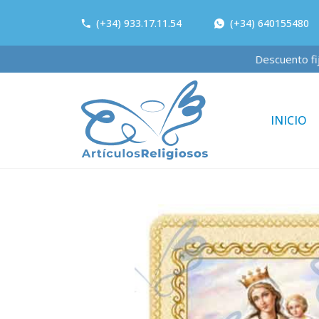
(+34) 933.17.11.54
(+34) 640155480
Descuento
INICIO