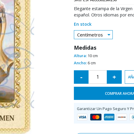
Elegante estampa de la Virgen 
español. Otros idiomas por enc
En stock
Centímetros
Medidas
Altura:
10 cm
Ancho:
6 cm
Alternative:
-
+
AÑA
COMPRAR AHOR
Garantizar Un Pago Seguro Y P