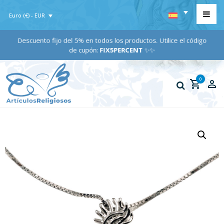
Euro (€) - EUR
Descuento fijo del 5% en todos los productos. Utilice el código
de cupón:
FIX5PERCENT
✨✨
0