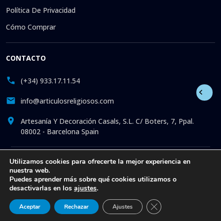
Política De Privacidad
Cómo Comprar
CONTACTO
(+34) 933.17.11.54
info@articulosreligiosos.com
Artesanía Y Decoración Casals, S.L. C/ Boters, 7, Ppal.
08002 - Barcelona Spain
Utilizamos cookies para ofrecerte la mejor experiencia en
© 2026 © 1992-presente Artesanía y Decoración Casals, S.L.
nuestra web.
Reservados todos los derechos. Tienda online especializada
Puedes aprender más sobre qué cookies utilizamos o
en la venta de Artículos Religiosos: Estatuas. Fotos. Iconos.
desactivarlas en los
ajustes
.
Medallas. Artículos de iglesia. Liturgia. Más de 30 años
ofreciendo atención online a todos nuestros clientes, con
Cerrar el banner de 
Aceptar
Rechazar
Ajustes
artículos exclusivos al mejor precio y con el mejor servicio.