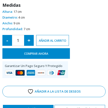
Medidas
Altura:
17 cm
Diametro:
4 cm
Ancho:
9 cm
Profundidad:
7 cm
Alternative:
-
+
AÑADIR AL CARRITO
COMPRAR AHORA
Garantizar Un Pago Seguro Y Protegido
AÑADIR A LA LISTA DE DESEOS