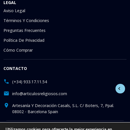
LEGAL
Aviso Legal
Términos Y Condiciones
Preguntas Frecuentes
Política De Privacidad
Cómo Comprar
CONTACTO
(+34) 933.17.11.54
info@articulosreligiosos.com
Artesanía Y Decoración Casals, S.L. C/ Boters, 7, Ppal.
08002 - Barcelona Spain
Utilizamos cookies para ofrecerte la mejor experiencia en
© 2026 © 1992-presente Artesanía y Decoración Casals, S.L.