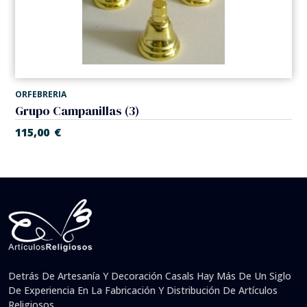
ORFEBRERIA
Grupo Campanillas (3)
115,00
€
Detrás De Artesanía Y Decoración Casals Hay Más De Un Siglo
De Experiencia En La Fabricación Y Distribución De Artículos
Religiosos.