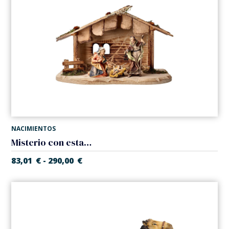
NACIMIENTOS
Misterio con establo (5 piezas) (Belen Casales)
83,01
€
290,00
€
-