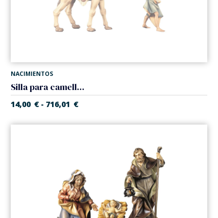
NACIMIENTOS
Silla para camello (Belen Casales)
14,00
€
716,01
€
-