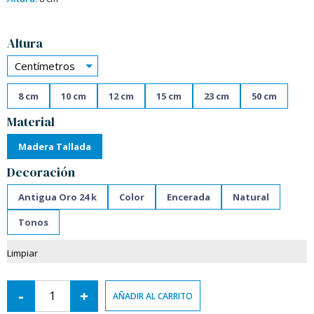
Alternative:
Altura
Centímetros
8 cm
10 cm
12 cm
15 cm
23 cm
50 cm
Material
Madera Tallada
Decoración
Antigua Oro 24 k
Color
Encerada
Natural
Tonos
Limpiar
-
+
AÑADIR AL CARRITO