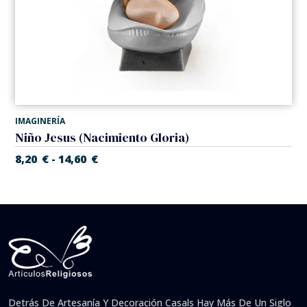
IMAGINERÍA
Niño Jesus (Nacimiento Gloria)
8,20
€
14,60
€
-
Detrás De Artesanía Y Decoración Casals Hay Más De Un Siglo