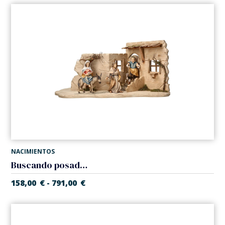
NACIMIENTOS
Buscando posada en taberna (Belen Casales)
158,00
€
791,00
€
-