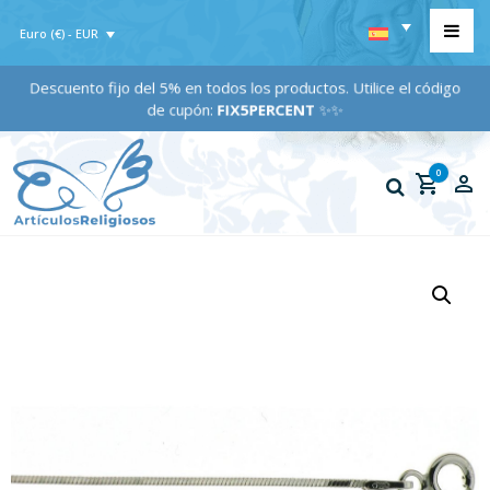
Euro (€) - EUR
Descuento fijo del 5% en todos los productos. Utilice el código
de cupón:
FIX5PERCENT
✨✨
0