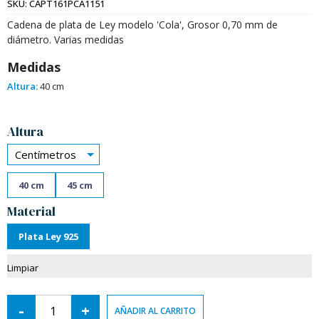
SKU:
CAPT161PCA1151
Cadena de plata de Ley modelo 'Cola', Grosor 0,70 mm de
diámetro. Varias medidas
Medidas
Altura:
40 cm
Alternative:
Altura
Centímetros
40 cm
45 cm
Material
Plata Ley 925
Limpiar
-
+
AÑADIR AL CARRITO