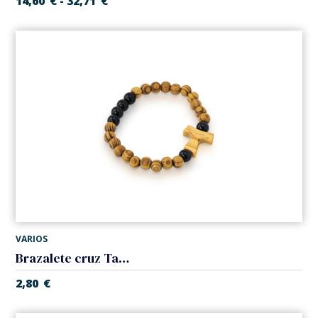
14,60
€
32,71
€
-
VARIOS
Brazalete cruz Tau. Elástico
2,80
€