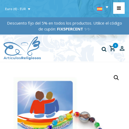
Euro (€) - EUR
Descuento fijo del 5% en todos los productos. Utilice el código
de cupón:
FIX5PERCENT
✨✨
0