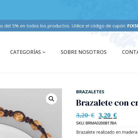
fijo del 5% en todos los productos. Utilice el código de cupón:
FIX5P
CATEGORÍAS
SOBRE NOSOTROS
CONT
BRAZALETES
Brazalete con c
3,20
€
3,20
€
SKU:
BRMA0200817BA
Brazalete realizado en madera 