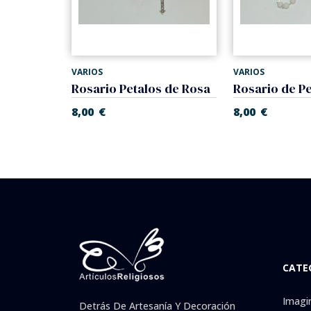
VARIOS
VARIOS
Misal de Primera Comunión, Devocionario.
Rosario Petalos de Rosa
€
8,00
€
8,00
€
CATE
Imagi
Detrás De Artesanía Y Decoración