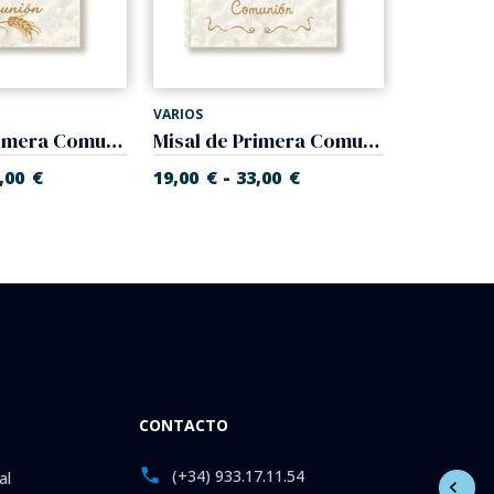
VARIOS
VARIOS
Misal de Primera Comunión, Devocionario.
Misal de Primera Comunión, Devocionario.
-
-
,00
€
19,00
€
33,00
€
19,00
€
CONTACTO
(+34) 933.17.11.54
al