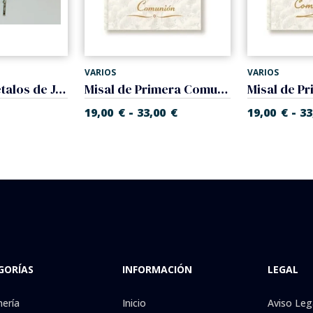
VARIOS
VARIOS
Rosario de Petalos de Jazmin
Misal de Primera Comunión, Devocionario.
-
-
19,00
€
33,00
€
19,00
€
33
GORÍAS
INFORMACIÓN
LEGAL
nería
Inicio
Aviso Leg