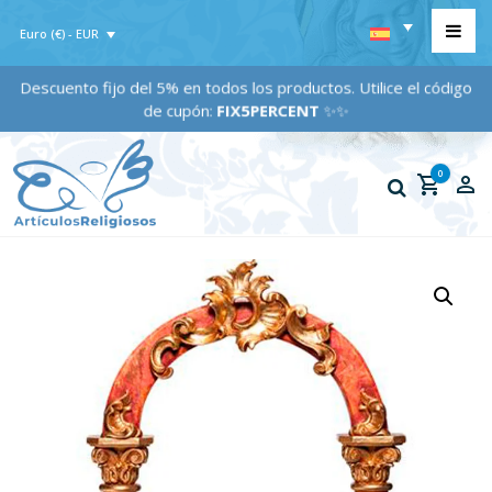
Euro (€) - EUR
Descuento fijo del 5% en todos los productos. Utilice el código
de cupón:
FIX5PERCENT
✨✨
0