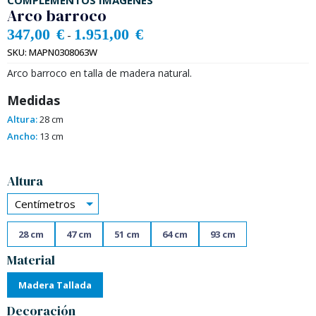
COMPLEMENTOS IMÁGENES
Arco barroco
347,00
€
1.951,00
€
-
SKU:
MAPN0308063W
Arco barroco en talla de madera natural.
Medidas
Altura:
28 cm
Ancho:
13 cm
Alternative:
Altura
Centímetros
28 cm
47 cm
51 cm
64 cm
93 cm
Material
Madera Tallada
Decoración