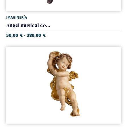
IMAGINERÍA
Angel musical con tambor
50,00
€
380,00
€
-