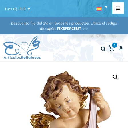
Euro (€) - EUR
Descuento fijo del 5% en todos los productos. Utilice el código
de cupón:
FIX5PERCENT
✨✨
0