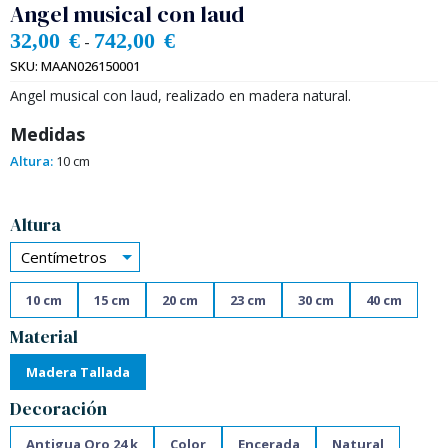
Angel musical con laud
32,00
€
742,00
€
-
SKU:
MAAN026150001
Angel musical con laud, realizado en madera natural.
Medidas
Altura:
10 cm
Alternative:
Altura
Centímetros
10 cm
15 cm
20 cm
23 cm
30 cm
40 cm
Material
Madera Tallada
Decoración
Antigua Oro 24 k
Color
Encerada
Natural