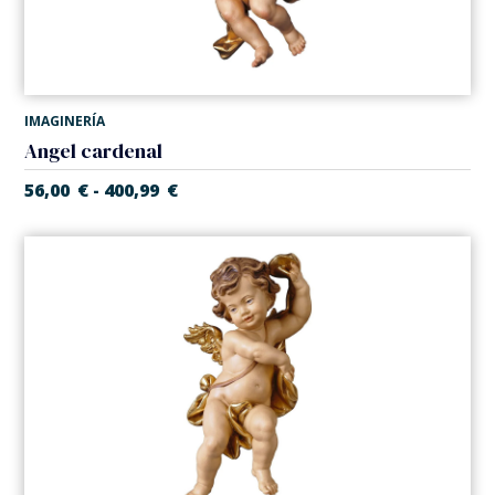
IMAGINERÍA
Angel cardenal
56,00
€
400,99
€
-