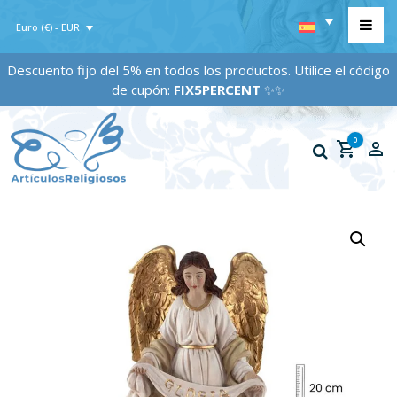
Euro (€) - EUR
Descuento fijo del 5% en todos los productos. Utilice el código
de cupón:
FIX5PERCENT
✨✨
0