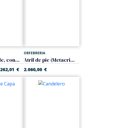
ORFEBRERIA
Crismera triple, con estuche
Atril de pie (Metacrilato)
.262,01
€
2.060,00
€