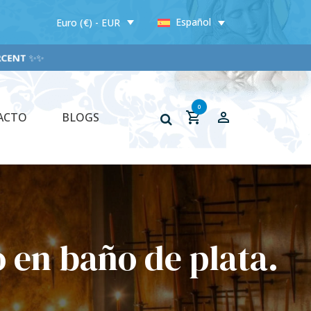
Español
Euro (€) - EUR
NT
✨✨
0
ACTO
BLOGS
 en baño de plata.