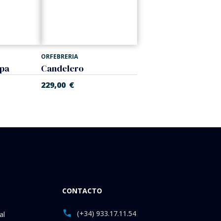
ORFEBRERIA
pa
Candelero
229,00
€
CONTACTO
(+34) 933.17.11.54
al