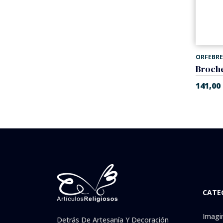
ORFEBRE
Broch
141,00
CATE
Imagi
Detrás De Artesanía Y Decoración