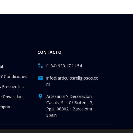
CONTACTO
(+34) 933.17.11.54
al
Y Condiciones
info@articulosreligiosos.co
m
 Frecuentes
Artesanía Y Decoración
e Privacidad
Casals, S.L. C/ Boters, 7,
mprar
Ppal. 08002 - Barcelona
Spain