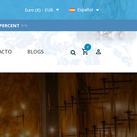
Español
Euro (€) - EUR
RCENT
✨✨
0
ACTO
BLOGS