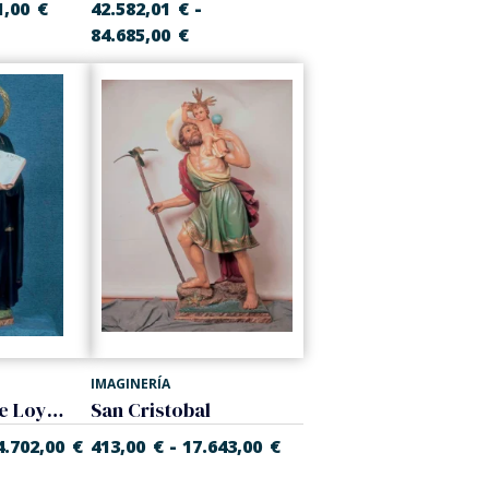
-
1,00
€
42.582,01
€
84.685,00
€
IMAGINERÍA
San Ignacio de Loyola
San Cristobal
-
4.702,00
€
413,00
€
17.643,00
€