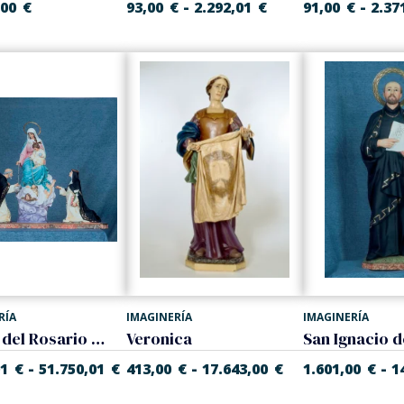
-
-
,00
€
93,00
€
2.292,01
€
91,00
€
2.37
RÍA
IMAGINERÍA
IMAGINERÍA
Virgen del Rosario Grupo (4 figuras)
Veronica
-
-
-
01
€
51.750,01
€
413,00
€
17.643,00
€
1.601,00
€
1